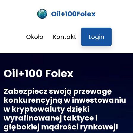
Oil+100Folex
Około
Kontakt
Login
Oil+100 Folex
Zabezpiecz swoją przewagę
konkurencyjną w inwestowaniu
w kryptowaluty dzięki
wyrafinowanej taktyce i
głębokiej mądrości rynkowej!