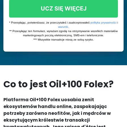
Co to jest Oil+100 Folex?
Platforma Oil+100 Folex uosabia zenit
ekosystemów handlu online, zaspokajając
potrzeby zarówno neofitów, jak i mędrców w
ekscytującym królestwie transakcji
kryptowalutowych. Jego raison d'être jest