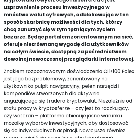
usprawnienie procesu inwestycyjnego w
mnóstwo walut cyfrowych, odblokowując w ten
sposób skarbnicę możliwości dla tych, którzy
chcą zanurzyć się w tym tętniącym życiem
bazarze. Będąc portalem zorientowanym na sieć,
oferuje niezrównaną wygodę dla użytkowników
na całym świecie, dostępną za pośrednictwem
dowolnej nowoczesnej przeglądarki internetowej.
Znakiem rozpoznawczym doświadczenia Oil+100 Folex
jest jego bezproblemowy, zorientowany na
użytkownika pulpit nawigacyjny, pełen narzędzi i
kompendiów stworzonych dla aktywnie
angażującego się tradera kryptowalut. Niezależnie od
stażu pracy w kryptosferze – czy jest to raczkujący,
czy weteran – platforma obiecuje jasne warunki i
mozaikę wyborów inwestycyjnych, aby dostosować
się do indywidualnych aspiracji. Nowicjusze również
mogą wznieść się na wyżyny, aby triumfować,