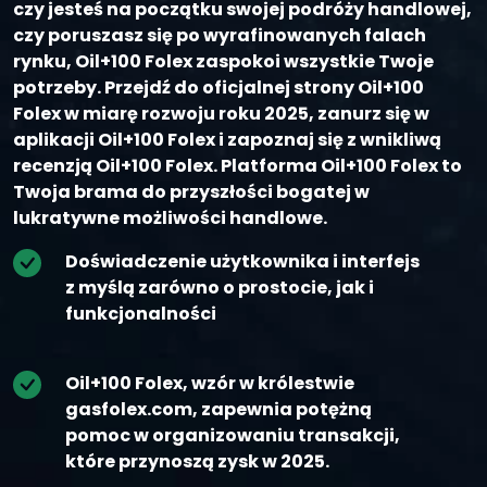
czy jesteś na początku swojej podróży handlowej,
czy poruszasz się po wyrafinowanych falach
rynku, Oil+100 Folex zaspokoi wszystkie Twoje
potrzeby. Przejdź do oficjalnej strony Oil+100
Folex w miarę rozwoju roku 2025, zanurz się w
aplikacji Oil+100 Folex i zapoznaj się z wnikliwą
recenzją Oil+100 Folex. Platforma Oil+100 Folex to
Twoja brama do przyszłości bogatej w
lukratywne możliwości handlowe.
Doświadczenie użytkownika i interfejs
z myślą zarówno o prostocie, jak i
funkcjonalności
Oil+100 Folex, wzór w królestwie
gasfolex.com, zapewnia potężną
pomoc w organizowaniu transakcji,
które przynoszą zysk w 2025.